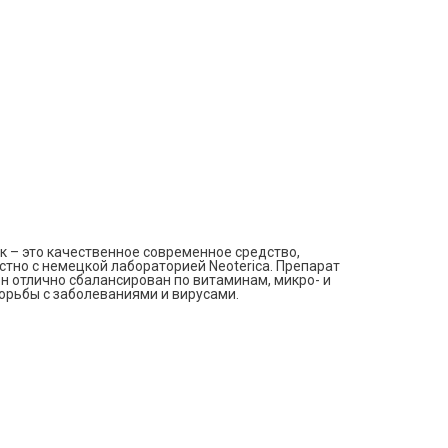
к – это качественное современное средство,
но с немецкой лабораторией Neoterica. Препарат
 он отлично сбалансирован по витаминам, микро- и
орьбы с заболеваниями и вирусами.