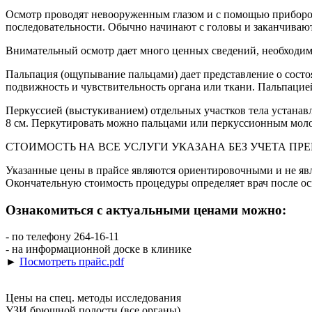
Осмотр проводят невооруженным глазом и с помощью приборов
последовательности. Обычно начинают с головы и заканчиваю
Внимательный осмотр дает много ценных сведений, необходим
Пальпация (ощупывание пальцами) дает представление о состо
подвижность и чувствительность органа или ткани. Пальпацией
Перкуссией (выстукиванием) отдельных участков тела устанавл
8 см. Перкутировать можно пальцами или перкуссионным моло
СТОИМОСТЬ НА ВСЕ УСЛУГИ УКАЗАНА БЕЗ УЧЕТА ПР
Указанные цены в прайсе являются ориентировочными и не яв
Окончательную стоимость процедуры определяет врач после о
Ознакомиться с актуальными ценами можно:
- по телефону 264-16-11
- на информационной доске в клинике
►
Посмотреть прайc.pdf
Цены на спец. методы исследования
УЗИ брюшной полости (все органы)