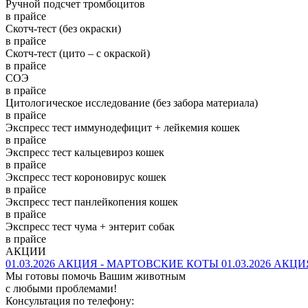
Ручной подсчет тромбоцитов
в прайсе
Скотч-тест (без окраски)
в прайсе
Скотч-тест (цито – с окраской)
в прайсе
СОЭ
в прайсе
Цитологическое исследование (без забора материала)
в прайсе
Экспресс тест иммунодефицит + лейкемия кошек
в прайсе
Экспресс тест кальцевироз кошек
в прайсе
Экспресс тест короновирус кошек
в прайсе
Экспресс тест панлейкопения кошек
в прайсе
Экспресс тест чума + энтерит собак
в прайсе
АКЦИИ
01.03.2026
АКЦИЯ - МАРТОВСКИЕ КОТЫ
01.03.2026
АКЦИЯ
Мы готовы помочь Вашим животным
с любыми проблемами!
Консультация по телефону: