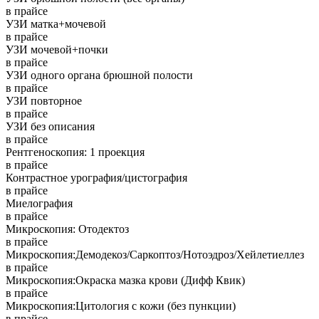
в прайсе
УЗИ матка+мочевой
в прайсе
УЗИ мочевой+почки
в прайсе
УЗИ одного органа брюшной полости
в прайсе
УЗИ повторное
в прайсе
УЗИ без описания
в прайсе
Рентгеноскопия: 1 проекция
в прайсе
Контрастное урография/цистография
в прайсе
Миелография
в прайсе
Микроскопия: Отодектоз
в прайсе
Микроскопия:Демодекоз/Саркоптоз/Нотоэдроз/Хейлетиеллез
в прайсе
Микроскопия:Окраска мазка крови (Дифф Квик)
в прайсе
Микроскопия:Цитология с кожи (без пункции)
в прайсе