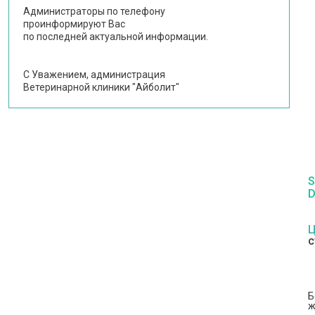
Администраторы по телефону
проинформируют Вас
по последней актуальной информации.
С Уважением, администрация
Ветеринарной клиники "Айболит"
S
D
Ц
с
Б
ж