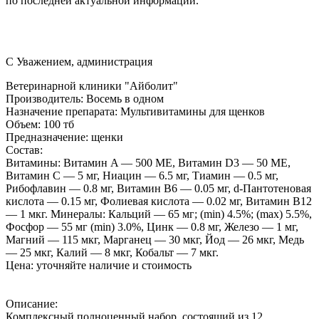
по последней актуальной информации.
С Уважением, администрация
Ветеринарной клиники "Айболит"
Производитель:
Восемь в одном
Назначение препарата:
Мультивитамины для щенков
Объем:
100 тб
Предназначение:
щенки
Состав:
Витамины: Витамин A — 500 МЕ, Витамин D3 — 50 МЕ,
Витамин C — 5 мг, Ниацин — 6.5 мг, Тиамин — 0.5 мг,
Рибофлавин — 0.8 мг, Витамин B6 — 0.05 мг, d-Пантотеновая
кислота — 0.15 мг, Фолиевая кислота — 0.02 мг, Витамин B12
— 1 мкг. Минералы: Кальций — 65 мг; (min) 4.5%; (max) 5.5%,
Фосфор — 55 мг (min) 3.0%, Цинк — 0.8 мг, Железо — 1 мг,
Магний — 115 мкг, Марганец — 30 мкг, Йод — 26 мкг, Медь
— 25 мкг, Калий — 8 мкг, Кобальт — 7 мкг.
Цена:
уточняйте наличие и стоимость
Описание:
Комплексный полноценный набор, состоящий из 12