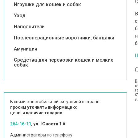
С
Игрушки для кошек и собак
В
Уход
с
Наполнители
б
н
Послеоперационные воротники, бандажи
б
Амуниция
Ц
Средства для перевозки кошек и мелких
собак
В
о
г
с
д
В связи с нестабильной ситуацией в стране
просим уточнять информацию:
цены и наличие товаров
264-16-11
, ул. Юности 1 А
Администраторы по телефону