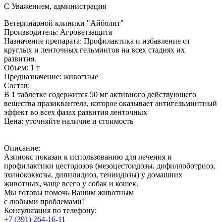
С Уважением, администрация
Ветеринарной клиники "Айболит"
Производитель:
Агроветзащита
Назначение препарата:
Профилактика и избавление от
круглых и ленточных гельминтов на всех стадиях их
развития.
Объем:
1 т
Предназначение:
животные
Состав:
В 1 таблетке содержится 50 мг активного действующего
вещества празиквантела, которое оказывает антигельминтный
эффект во всех фазах развития ленточных
Цена:
уточняйте наличие и стоимость
Описание:
Азинокс показан к использованию для лечения и
профилактики цестодозов (мезоцестоидозы, дифиллоботриоз,
эхинококкозы, дипилидиоз, тениидозы) у домашних
животных, чаще всего у собак и кошек.
Мы готовы помочь Вашим животным
с любыми проблемами!
Консультация по телефону:
+7 (391) 264-16-11