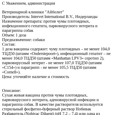
С Уважением, администрация
Ветеринарной клиники "Айболит"
Производитель:
Intervet International B.V., Нидерланды
Назначение препарата:
против чумы плотоядных,
инфекционного гепатита, парвовирусного энтерита и
парагриппа собак
Объем:
1 доза
Предназначение:
собаки
Состав:
1 доза вакцины содержит: чуму плотоядных – не менее 104,0
ТЦД50 (штамм «Onderstepoort»), инфекционный гепатит – не
менее 104,0 ТЦД50 (штамм «Manhattan LPV3» серотип 2),
парвовирусный энтерит - не менее 107,0 ТЦД50 (штамм
«С154») и парагрипп - не менее 105,5 ТЦД50 (штамм
«Cornell»).
Цена:
уточняйте наличие и стоимость
Описание:
Сухая живая вакцина против чумы плотоядных,
парвовирусного энтерита, аденовирусной инфекции и
парагриппа собак. В качестве растворителя используется
стерильный фосфатно-буферный раствор Нобивак
Разбавитель (Nobivac Diluent) (рН 7,2 – 7,4) или одна из