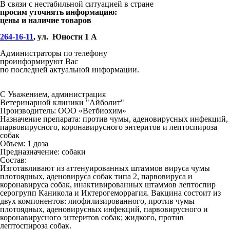
В связи с нестабильной ситуацией в стране
просим уточнять информацию:
цены и наличие товаров
264-16-11
, ул. Юности 1 А
Администраторы по телефону
проинформируют Вас
по последней актуальной информации.
С Уважением, администрация
Ветеринарной клиники "Айболит"
Производитель:
ООО «Ветбиохим»
Назначение препарата:
против чумы, аденовирусных инфекций,
парвовирусного, коронавирусного энтеритов и лептоспироза
собак
Объем:
1 доза
Предназначение:
собаки
Состав:
Изготавливают из аттенуированных штаммов вируса чумы
плотоядных, аденовируса собак типа 2, парвовируса и
коронавируса собак, инактивированных штаммов лептоспир
серогрупп Каникола и Иктерогеморрагия. Вакцина состоит из
двух компонентов: лиофилизированного, против чумы
плотоядных, аденовирусных инфекций, парвовирусного и
коронавирусного энтеритов собак; жидкого, против
лептоспироза собак.