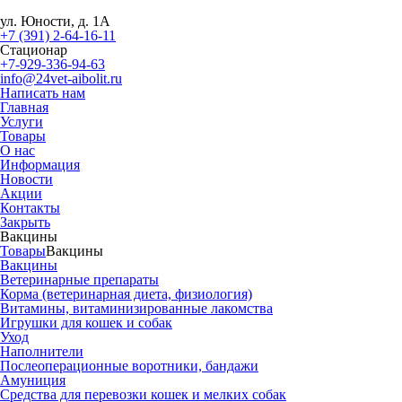
ул. Юности, д. 1А
+7 (391) 2-64-16-11
Стационар
+7-929-336-94-63
info@24vet-aibolit.ru
Написать нам
Главная
Услуги
Товары
О нас
Информация
Новости
Акции
Контакты
Закрыть
Вакцины
Товары
Вакцины
Вакцины
Ветеринарные препараты
Корма (ветеринарная диета, физиология)
Витамины, витаминизированные лакомства
Игрушки для кошек и собак
Уход
Наполнители
Послеоперационные воротники, бандажи
Амуниция
Средства для перевозки кошек и мелких собак