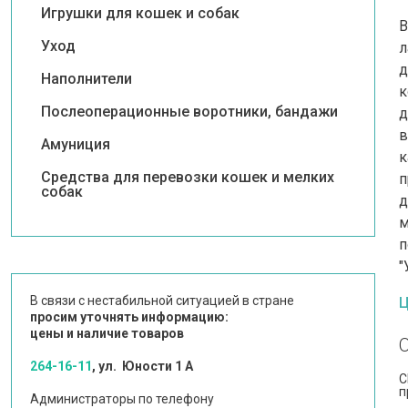
Игрушки для кошек и собак
В
Уход
л
д
Наполнители
к
Послеоперационные воротники, бандажи
д
в
Амуниция
к
Средства для перевозки кошек и мелких
п
собак
д
м
п
"
В связи с нестабильной ситуацией в стране
Ц
просим уточнять информацию:
цены и наличие товаров
264-16-11
, ул. Юности 1 А
C
п
Администраторы по телефону