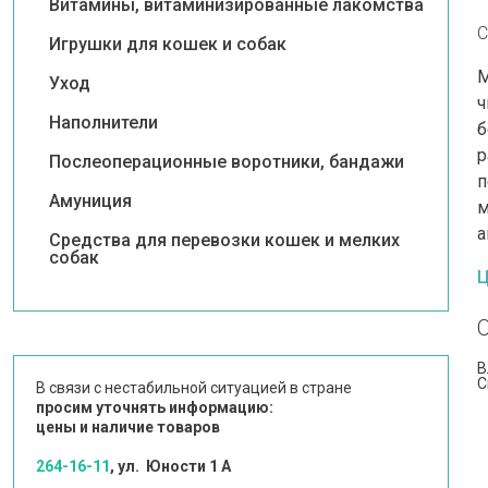
Витамины, витаминизированные лакомства
С
Игрушки для кошек и собак
М
Уход
ч
Наполнители
б
р
Послеоперационные воротники, бандажи
п
Амуниция
м
а
Средства для перевозки кошек и мелких
собак
Ц
В
С
В связи с нестабильной ситуацией в стране
просим уточнять информацию:
цены и наличие товаров
264-16-11
, ул. Юности 1 А