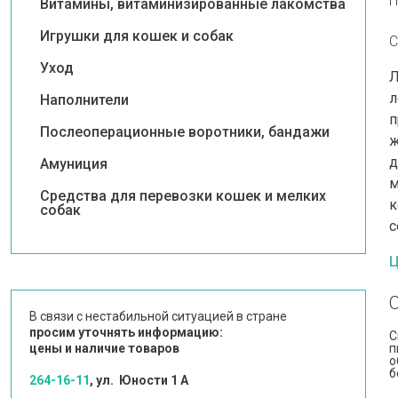
П
Витамины, витаминизированные лакомства
Игрушки для кошек и собак
С
Уход
Л
л
Наполнители
п
Послеоперационные воротники, бандажи
ж
д
Амуниция
м
Средства для перевозки кошек и мелких
к
собак
с
Ц
В связи с нестабильной ситуацией в стране
просим уточнять информацию:
С
цены и наличие товаров
п
о
б
264-16-11
, ул. Юности 1 А