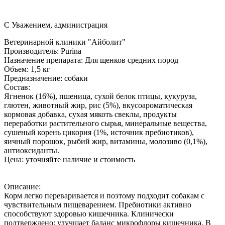
С Уважением, администрация
Ветеринарной клиники "Айболит"
Производитель:
Purina
Назначение препарата:
Для щенков средних пород
Объем:
1,5 кг
Предназначение:
собаки
Состав:
Ягненок (16%), пшеница, сухой белок птицы, кукуруза,
глютен, животный жир, рис (5%), вкусоароматическая
кормовая добавка, сухая мякоть свеклы, продукты
переработки растительного сырья, минеральные вещества,
сушеный корень цикория (1%, источник пребиотиков),
яичный порошок, рыбий жир, витамины, молозиво (0,1%),
антиоксиданты.
Цена:
уточняйте наличие и стоимость
Описание:
Корм легко переваривается и поэтому подходит собакам с
чувствительным пищеварением. Пребиотики активно
способствуют здоровью кишечника. Клинически
подтверждено: улучшает баланс микрофлоры кишечника. В