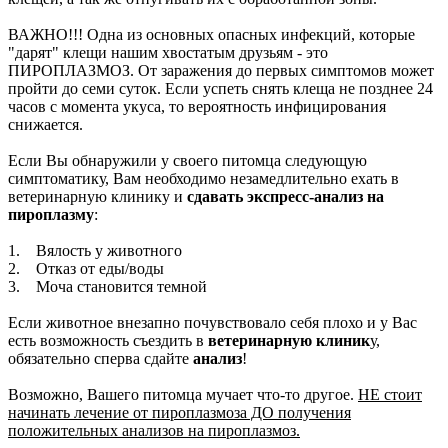
ВАЖНО!!! Одна из основных опасных инфекций, которые
"дарят" клещи нашим хвостатым друзьям - это
ПИРОПЛАЗМОЗ. От заражения до первых симптомов может
пройти до семи суток. Если успеть снять клеща не позднее 24
часов с момента укуса, то вероятность инфицирования
снижается.
Если Вы обнаружили у своего питомца следующую
симптоматику, Вам необходимо незамедлительно ехать в
ветеринарную клинику и
сдавать экспресс-анализ на
пироплазму
:
1. Вялость у животного
2. Отказ от еды/воды
3. Моча становится темной
Если животное внезапно почувствовало себя плохо и у Вас
есть возможность съездить в
ветеринарную клиник
у,
обязательно сперва сдайте
анализ
!
Возможно, Вашего питомца мучает что-то другое.
НЕ стоит
начинать лечение от пироплазмоза ДО получения
положительных анализов на пироплазмоз.