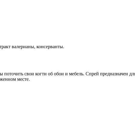
стракт валерианы, консерванты.
оточить свои когти об обои и мебель. Спрей предназначен для
оженном месте.