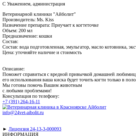
С Уважением, администрация
Ветеринарной клиники "Айболит"
Производитель:
Ms. Kiss
Назначение препарата:
Приучает к когтеточке
Объем:
200 мл
Предназначение:
кошки
Состав:
Состав: вода подготовленная, эмульгатор, масло котовника, эк
Цена:
уточняйте наличие и стоимость
Описание:
Поможет справиться с вредной привычкой домашней любимицы п
его использования ваша киска будет точить когти только в пол
Мы готовы помочь Вашим животным
с любыми проблемами!
Консультация по телефону:
+7 (391) 264-16-11
info@24vet-aibolit.ru
►
Лицензия 24-13-3-000093
ИНФОРМАЦИЯ