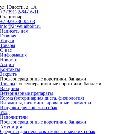
ул. Юности, д. 1А
+7 (391) 2-64-16-11
Стационар
+7-929-336-94-63
info@24vet-aibolit.ru
Написать нам
Главная
Услуги
Товары
О нас
Информация
Новости
Акции
Контакты
Закрыть
Послеоперационные воротники, бандажи
Товары
Послеоперационные воротники, бандажи
Вакцины
Ветеринарные препараты
Корма (ветеринарная диета, физиология)
Витамины, витаминизированные лакомства
Игрушки для кошек и собак
Уход
Наполнители
Послеоперационные воротники, бандажи
Амуниция
Средства для перевозки кошек и мелких собак